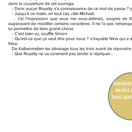
dans la couverture de cet ouvrage.
- Donc aucun Royalty n’a connaissance de ce mot de passe ? qu
- Jusqu’à ce matin, en tout cas, râle Michaël.
- J’ai l’impression que vous me sous-estimez, soupire de Ka
auparavant de modifier certains caractères. Il ne l’a pas remarqu
lui permettre de faire grand-chose.
- C’est bien vu, souffle Simon.
- Qu’est-ce que ça veut dire pour nous ? s’inquiète Nina qui a a
frère.
De Kalbermatten les dévisage tous les trois avant de répondre d
- Que Royalty ne va sûrement pas tarder à répliquer…
Soutiens
projet 
tout tem