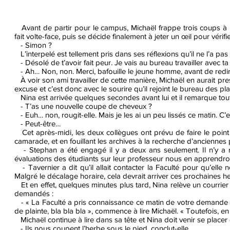
Avant de partir pour le campus, Michaël frappe trois coups à 
fait volte-face, puis se décide finalement à jeter un œil pour véri
- Simon ?
L’interpelé est tellement pris dans ses réflexions qu’il ne l’a pas
- Désolé de t’avoir fait peur. Je vais au bureau travailler avec 
- Ah… Non, non. Merci, bafouille le jeune homme, avant de redirig
À voir son ami travailler de cette manière, Michaël en aurait pre
excuse et c’est donc avec le sourire qu’il rejoint le bureau des pla
Nina est arrivée quelques secondes avant lui et il remarque tou
- T’as une nouvelle coupe de cheveux ?
- Euh… non, rougit-elle. Mais je les ai un peu lissés ce matin. C’e
- Peut-être…
Cet après-midi, les deux collègues ont prévu de faire le point su
camarade, et en fouillant les archives à la recherche d’anciennes p
- Stephan a été engagé il y a deux ans seulement. Il n’y a r
évaluations des étudiants sur leur professeur nous en apprendro
- Tavernier a dit qu’il allait contacter la Faculté pour qu’elle
Malgré le décalage horaire, cela devrait arriver ces prochaines h
Et en effet, quelques minutes plus tard, Nina relève un courrier
demandés :
- « La Faculté a pris connaissance ce matin de votre demande 
de plainte, bla bla bla », commence à lire Michaël. « Toutefois, en 
Michaël continue à lire dans sa tête et Nina doit venir se placer de
- Ils nous coupent l’herbe sous le pied, conclut-elle.