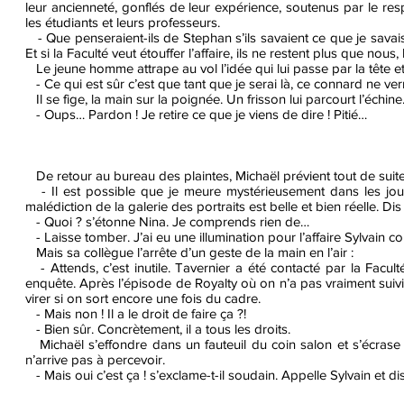
leur ancienneté, gonflés de leur expérience, soutenus par le respe
les étudiants et leurs professeurs.
- Que penseraient-ils de Stephan s’ils savaient ce que je savais
Et si la Faculté veut étouffer l’affaire, ils ne restent plus que nou
Le jeune homme attrape au vol l’idée qui lui passe par la tête et 
- Ce qui est sûr c’est que tant que je serai là, ce connard ne ver
Il se fige, la main sur la poignée. Un frisson lui parcourt l’échine
- Oups… Pardon ! Je retire ce que je viens de dire ! Pitié…
De retour au bureau des plaintes, Michaël prévient tout de suite
- Il est possible que je meure mystérieusement dans les jours
malédiction de la galerie des portraits est belle et bien réelle. D
- Quoi ? s’étonne Nina. Je comprends rien de…
- Laisse tomber. J’ai eu une illumination pour l’affaire Sylvain c
Mais sa collègue l’arrête d’un geste de la main en l’air :
- Attends, c’est inutile. Tavernier a été contacté par la Faculté 
enquête. Après l’épisode de Royalty où on n’a pas vraiment suiv
virer si on sort encore une fois du cadre.
- Mais non ! Il a le droit de faire ça ?!
- Bien sûr. Concrètement, il a tous les droits.
Michaël s’effondre dans un fauteuil du coin salon et s’écrase
n’arrive pas à percevoir.
- Mais oui c’est ça ! s’exclame-t-il soudain. Appelle Sylvain et dis