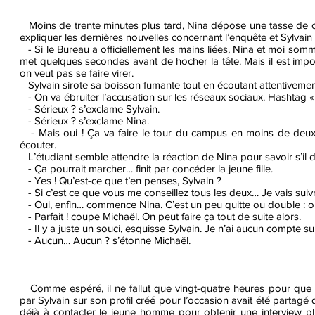
Moins de trente minutes plus tard, Nina dépose une tasse de cho
expliquer les dernières nouvelles concernant l’enquête et Sylvain n
- Si le Bureau a officiellement les mains liées, Nina et moi somm
met quelques secondes avant de hocher la tête. Mais il est import
on veut pas se faire virer.
Sylvain sirote sa boisson fumante tout en écoutant attentivement
- On va ébruiter l’accusation sur les réseaux sociaux. Hashtag 
- Sérieux ? s’exclame Sylvain.
- Sérieux ? s’exclame Nina.
- Mais oui ! Ça va faire le tour du campus en moins de deux, 
écouter.
L’étudiant semble attendre la réaction de Nina pour savoir s’il
- Ça pourrait marcher… finit par concéder la jeune fille.
- Yes ! Qu’est-ce que t’en penses, Sylvain ?
- Si c’est ce que vous me conseillez tous les deux… Je vais suivre
- Oui, enfin… commence Nina. C’est un peu quitte ou double : on
- Parfait ! coupe Michaël. On peut faire ça tout de suite alors.
- Il y a juste un souci, esquisse Sylvain. Je n’ai aucun compte su
- Aucun… Aucun ? s’étonne Michaël.
Comme espéré, il ne fallut que vingt-quatre heures pour que 
par Sylvain sur son profil créé pour l’occasion avait été partagé 
déjà à contacter le jeune homme pour obtenir une interview plus