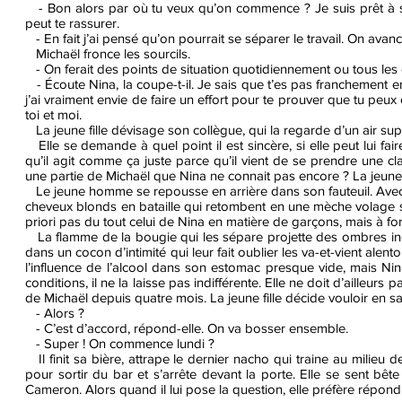
- Bon alors par où tu veux qu’on commence ? Je suis prêt à suiv
peut te rassurer.
- En fait j’ai pensé qu’on pourrait se séparer le travail. On avan
Michaël fronce les sourcils.
- On ferait des points de situation quotidiennement ou tous les d
- Écoute Nina, la coupe-t-il. Je sais que t’es pas franchement em
j’ai vraiment envie de faire un effort pour te prouver que tu peu
toi et moi.
La jeune fille dévisage son collègue, qui la regarde d’un air supp
Elle se demande à quel point il est sincère, si elle peut lui fai
qu’il agit comme ça juste parce qu’il vient de se prendre une cl
une partie de Michaël que Nina ne connait pas encore ? La jeune f
Le jeune homme se repousse en arrière dans son fauteuil. Avec s
cheveux blonds en bataille qui retombent en une mèche volage sur 
priori pas du tout celui de Nina en matière de garçons, mais à forc
La flamme de la bougie qui les sépare projette des ombres inc
dans un cocon d’intimité qui leur fait oublier les va-et-vient ale
l’influence de l’alcool dans son estomac presque vide, mais Nina
conditions, il ne la laisse pas indifférente. Elle ne doit d’ailleur
de Michaël depuis quatre mois. La jeune fille décide vouloir en s
- Alors ?
- C’est d’accord, répond-elle. On va bosser ensemble.
- Super ! On commence lundi ?
Il finit sa bière, attrape le dernier nacho qui traine au milieu 
pour sortir du bar et s’arrête devant la porte. Elle se sent b
Cameron. Alors quand il lui pose la question, elle préfère répondr