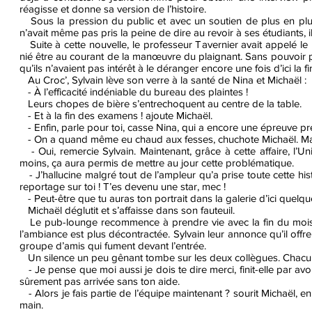
réagisse et donne sa version de l’histoire.
Sous la pression du public et avec un soutien de plus en plus
n’avait même pas pris la peine de dire au revoir à ses étudiants, il 
Suite à cette nouvelle, le professeur Tavernier avait appelé 
nié être au courant de la manœuvre du plaignant. Sans pouvoir prouv
qu’ils n’avaient pas intérêt à le déranger encore une fois d’ici la 
Au Croc’, Sylvain lève son verre à la santé de Nina et Michaël :
- À l’efficacité indéniable du bureau des plaintes !
Leurs chopes de bière s’entrechoquent au centre de la table.
- Et à la fin des examens ! ajoute Michaël.
- Enfin, parle pour toi, casse Nina, qui a encore une épreuve pré
- On a quand même eu chaud aux fesses, chuchote Michaël. Mais
- Oui, remercie Sylvain. Maintenant, grâce à cette affaire, l’U
moins, ça aura permis de mettre au jour cette problématique.
- J’hallucine malgré tout de l’ampleur qu’a prise toute cette hist
reportage sur toi ! T’es devenu une star, mec !
- Peut-être que tu auras ton portrait dans la galerie d’ici quelq
Michaël déglutit et s’affaisse dans son fauteuil.
Le pub-lounge recommence à prendre vie avec la fin du mois d
l’ambiance est plus décontractée. Sylvain leur annonce qu’il offr
groupe d’amis qui fument devant l’entrée.
Un silence un peu gênant tombe sur les deux collègues. Chacun r
- Je pense que moi aussi je dois te dire merci, finit-elle par avo
sûrement pas arrivée sans ton aide.
- Alors je fais partie de l’équipe maintenant ? sourit Michaël, en
main.