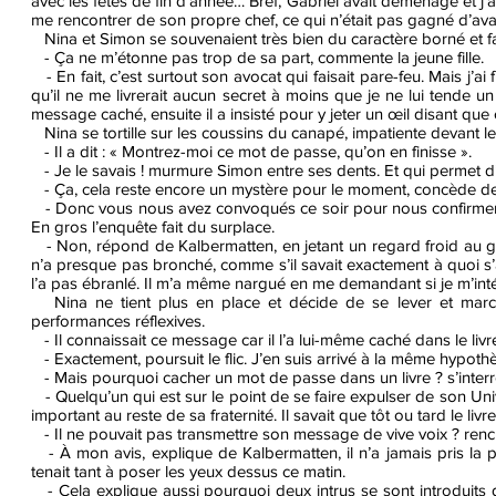
avec les fêtes de fin d’année… Bref, Gabriel avait déménagé et j’a
me rencontrer de son propre chef, ce qui n’était pas gagné d’av
Nina et Simon se souvenaient très bien du caractère borné et fa
- Ça ne m’étonne pas trop de sa part, commente la jeune fille.
- En fait, c’est surtout son avocat qui faisait pare-feu. Mais j’ai
qu’il ne me livrerait aucun secret à moins que je ne lui tende u
message caché, ensuite il a insisté pour y jeter un œil disant que 
Nina se tortille sur les coussins du canapé, impatiente devant le
- Il a dit : « Montrez-moi ce mot de passe, qu’on en finisse ».
- Je le savais ! murmure Simon entre ses dents. Et qui permet d
- Ça, cela reste encore un mystère pour le moment, concède de
- Donc vous nous avez convoqués ce soir pour nous confirmer qu
En gros l’enquête fait du surplace.
- Non, répond de Kalbermatten, en jetant un regard froid au garç
n’a presque pas bronché, comme s’il savait exactement à quoi s’at
l’a pas ébranlé. Il m’a même nargué en me demandant si je m’intér
Nina ne tient plus en place et décide de se lever et marcher 
performances réflexives.
- Il connaissait ce message car il l’a lui-même caché dans le livre
- Exactement, poursuit le flic. J’en suis arrivé à la même hypot
- Mais pourquoi cacher un mot de passe dans un livre ? s’interrog
- Quelqu’un qui est sur le point de se faire expulser de son Uni
important au reste de sa fraternité. Il savait que tôt ou tard le li
- Il ne pouvait pas transmettre son message de vive voix ? rench
- À mon avis, explique de Kalbermatten, il n’a jamais pris la pe
tenait tant à poser les yeux dessus ce matin.
- Cela explique aussi pourquoi deux intrus se sont introduits da