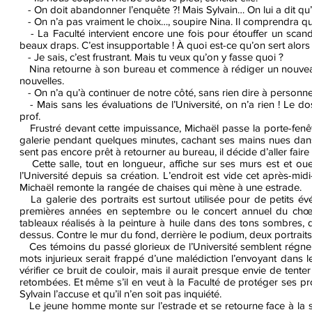
- On doit abandonner l’enquête ?! Mais Sylvain… On lui a dit qu’
- On n’a pas vraiment le choix…, soupire Nina. Il comprendra que
- La Faculté intervient encore une fois pour étouffer un scandal
beaux draps. C’est insupportable ! À quoi est-ce qu’on sert alors
- Je sais, c’est frustrant. Mais tu veux qu’on y fasse quoi ?
Nina retourne à son bureau et commence à rédiger un nouveau 
nouvelles.
- On n’a qu’à continuer de notre côté, sans rien dire à personne
- Mais sans les évaluations de l’Université, on n’a rien ! Le dos
prof.
Frustré devant cette impuissance, Michaël passe la porte-fenêtr
galerie pendant quelques minutes, cachant ses mains nues dans 
sent pas encore prêt à retourner au bureau, il décide d’aller faire 
Cette salle, tout en longueur, affiche sur ses murs est et ouest
l’Université depuis sa création. L’endroit est vide cet après-midi
Michaël remonte la rangée de chaises qui mène à une estrade.
La galerie des portraits est surtout utilisée pour de petits évé
premières années en septembre ou le concert annuel du chœur
tableaux réalisés à la peinture à huile dans des tons sombres, q
dessus. Contre le mur du fond, derrière le podium, deux portrait
Ces témoins du passé glorieux de l’Université semblent régner su
mots injurieux serait frappé d’une malédiction l’envoyant dans l
vérifier ce bruit de couloir, mais il aurait presque envie de tent
retombées. Et même s’il en veut à la Faculté de protéger ses pr
Sylvain l’accuse et qu’il n’en soit pas inquiété.
Le jeune homme monte sur l’estrade et se retourne face à la sa