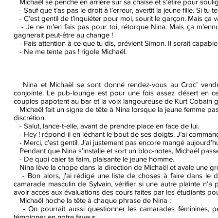
Michaël se penche en arrière sur sa chaise et s’étire pour souli
- Sauf que t’as pas le droit à l’erreur, avertit la jeune fille. Si tu 
- C’est gentil de t’inquiéter pour moi, sourit le garçon. Mais ça va
- Je ne m’en fais pas pour toi, rétorque Nina. Mais ça m’enn
gagnerait peut-être au change !
- Fais attention à ce que tu dis, prévient Simon. Il serait capabl
- Ne me tente pas ! rigole Michaël.
Nina et Michaël se sont donné rendez-vous au Croc’ vendred
conjointe. Le pub-lounge est pour une fois assez désert en ce
couples papotent au bar et la voix langoureuse de Kurt Cobain g
Michaël fait un signe de tête à Nina lorsque la jeune femme passe
discrétion.
- Salut, lance-t-elle, avant de prendre place en face de lui.
- Hey ! répond-il en léchant le bout de ses doigts. J’ai command
- Merci, c’est gentil. J’ai justement pas encore mangé aujourd’hui,
Pendant que Nina s’installe et sort un bloc-notes, Michaël passe 
- De quoi caler ta faim, plaisante le jeune homme.
Nina lève la chope dans la direction de Michaël et avale une g
- Bon alors, j’ai rédigé une liste de choses à faire dans le d
camarade masculin de Sylvain, vérifier si une autre plainte n’a 
avoir accès aux évaluations des cours faites par les étudiants pou
Michaël hoche la tête à chaque phrase de Nina :
- On pourrait aussi questionner les camarades féminines, peu
témoigner en notre faveur.