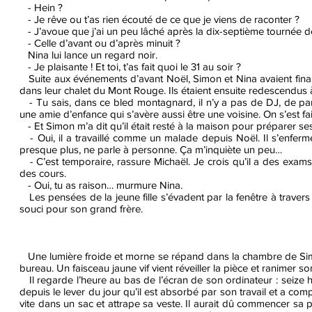
- Hein ?
- Je rêve ou t’as rien écouté de ce que je viens de raconter ?
- J’avoue que j’ai un peu lâché après la dix-septième tournée de te
- Celle d’avant ou d’après minuit ?
Nina lui lance un regard noir.
- Je plaisante ! Et toi, t’as fait quoi le 31 au soir ?
Suite aux événements d’avant Noël, Simon et Nina avaient final
dans leur chalet du Mont Rouge. Ils étaient ensuite redescendus 
- Tu sais, dans ce bled montagnard, il n’y a pas de DJ, de part
une amie d’enfance qui s’avère aussi être une voisine. On s’est fait 
- Et Simon m’a dit qu’il était resté à la maison pour préparer 
- Oui, il a travaillé comme un malade depuis Noël. Il s’enferm
presque plus, ne parle à personne. Ça m’inquiète un peu…
- C’est temporaire, rassure Michaël. Je crois qu’il a des exams 
des cours.
- Oui, tu as raison… murmure Nina.
Les pensées de la jeune fille s’évadent par la fenêtre à travers 
souci pour son grand frère.
Une lumière froide et morne se répand dans la chambre de Simo
bureau. Un faisceau jaune vif vient réveiller la pièce et ranimer so
Il regarde l’heure au bas de l’écran de son ordinateur : seize he
depuis le lever du jour qu’il est absorbé par son travail et a co
vite dans un sac et attrape sa veste. Il aurait dû commencer sa