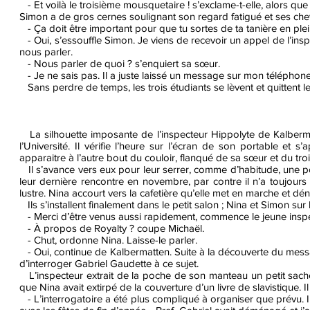
- Et voilà le troisième mousquetaire ! s’exclame-t-elle, alors qu
Simon a de gros cernes soulignant son regard fatigué et ses che
- Ça doit être important pour que tu sortes de ta tanière en ple
- Oui, s’essouffle Simon. Je viens de recevoir un appel de l’insp
nous parler.
- Nous parler de quoi ? s’enquiert sa sœur.
- Je ne sais pas. Il a juste laissé un message sur mon téléphone 
Sans perdre de temps, les trois étudiants se lèvent et quittent le
La silhouette imposante de l’inspecteur Hippolyte de Kalbermat
l’Université. Il vérifie l’heure sur l’écran de son portable 
apparaitre à l’autre bout du couloir, flanqué de sa sœur et du tro
Il s’avance vers eux pour leur serrer, comme d’habitude, une po
leur dernière rencontre en novembre, par contre il n’a toujours
lustre. Nina accourt vers la cafetière qu’elle met en marche et dé
Ils s’installent finalement dans le petit salon ; Nina et Simon su
- Merci d’être venus aussi rapidement, commence le jeune inspec
- À propos de Royalty ? coupe Michaël.
- Chut, ordonne Nina. Laisse-le parler.
- Oui, continue de Kalbermatten. Suite à la découverte du message
d’interroger Gabriel Gaudette à ce sujet.
L’inspecteur extrait de la poche de son manteau un petit sache
que Nina avait extirpé de la couverture d’un livre de slavistique.
- L’interrogatoire a été plus compliqué à organiser que prévu. Il 