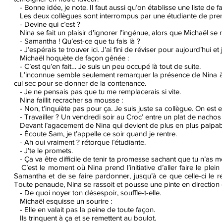
- Bonne idée, je note. Il faut aussi qu’on établisse une liste de fa
Les deux collègues sont interrompus par une étudiante de premi
- Devine qui c’est ?
Nina se fait un plaisir d’ignorer l’ingénue, alors que Michaël se re
- Samantha ! Qu’est-ce que tu fais là ?
- J’espérais te trouver ici. J’ai fini de réviser pour aujourd’hui 
Michaël hoquète de façon gênée :
- C’est qu’en fait… Je suis un peu occupé là tout de suite.
L’inconnue semble seulement remarquer la présence de Nina à l’au
cul sec pour se donner de la contenance.
- Je ne pensais pas que tu me remplacerais si vite.
Nina faillit recracher sa mousse :
- Non, t’inquiète pas pour ça. Je suis juste sa collègue. On est en 
- Travailler ? Un vendredi soir au Croc’ entre un plat de nachos et
Devant l’agacement de Nina qui devient de plus en plus palpable
- Écoute Sam, je t’appelle ce soir quand je rentre.
- Ah oui vraiment ? rétorque l’étudiante.
- J’te le promets.
- Ça va être difficile de tenir ta promesse sachant que tu n’as m
C’est le moment où Nina prend l’initiative d’aller faire le plein
Samantha et de se faire pardonner, jusqu’à ce que celle-ci le re
Toute penaude, Nina se rassoit et pousse une pinte en direction 
- De quoi noyer ton désespoir, souffle-t-elle.
Michaël esquisse un sourire :
- Elle en valait pas la peine de toute façon.
Ils trinquent à ça et se remettent au boulot.