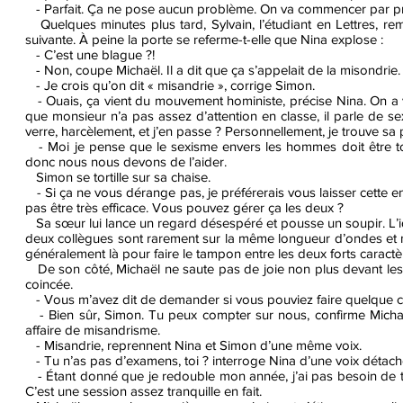
- Parfait. Ça ne pose aucun problème. On va commencer par pre
Quelques minutes plus tard, Sylvain, l’étudiant en Lettres, r
suivante. À peine la porte se referme-t-elle que Nina explose :
- C’est une blague ?!
- Non, coupe Michaël. Il a dit que ça s’appelait de la misondrie.
- Je crois qu’on dit « misandrie », corrige Simon.
- Ouais, ça vient du mouvement hoministe, précise Nina. On a vu
que monsieur n’a pas assez d’attention en classe, il parle de sexis
verre, harcèlement, et j’en passe ? Personnellement, je trouve sa 
- Moi je pense que le sexisme envers les hommes doit être tout
donc nous nous devons de l’aider.
Simon se tortille sur sa chaise.
- Si ça ne vous dérange pas, je préférerais vous laisser cette en
pas être très efficace. Vous pouvez gérer ça les deux ?
Sa sœur lui lance un regard désespéré et pousse un soupir. L’id
deux collègues sont rarement sur la même longueur d’ondes et
généralement là pour faire le tampon entre les deux forts caractè
De son côté, Michaël ne saute pas de joie non plus devant les ma
coincée.
- Vous m’avez dit de demander si vous pouviez faire quelque 
- Bien sûr, Simon. Tu peux compter sur nous, confirme Michaë
affaire de misandrisme.
- Misandrie, reprennent Nina et Simon d’une même voix.
- Tu n’as pas d’examens, toi ? interroge Nina d’une voix détach
- Étant donné que je redouble mon année, j’ai pas besoin de tout
C’est une session assez tranquille en fait.