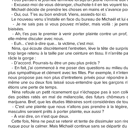
- Excusez-moi de vous déranger, chuchote-t-il en les voyant tous
Michaël décide de prendre les choses en mains et s’avance pour l
- Oui, oui. T’es au bon endroit. Viens, assieds-toi ici.
Le nouveau venu s’installe en face du bureau de Michaël et lui e
- Je ne sais pas si vous pouvez m’aider, mais voilà : je pens
biaisées.
- Ah, t’es pas le premier à venir porter plainte contre un prof, 
elle-même discuter avec nous.
- Euh… c’est-à-dire que… la victime, c’est moi.
Nina, qui écoute discrètement l’entretien, lève la tête de surprise
trop large retenu à la taille par une ceinture en tissu. Il n’arrête
râcle la gorge :
- D’accord. Pourrais-tu être un peu plus précis ?
- En fait, j’ai commencé à me poser des questions au milieu du 
plus sympathique et clément avec les filles. Par exemple, il n’int
nous propose pas non plus d’entretiens privés pour répondre à no
même une ou deux fois laissé sous-entendre que les garçons n’av
étions une perte de temps.
Nina refoule un petit ricanement qui n’échappe pas à son collègu
des poètes ratés en mal de mélancolie, des futurs chômeurs do
marijuana. Bref, que les études littéraires sont considérées de 
- C’est une plainte que nous n’allons pas prendre à la légère,
masculins seraient prêts à porter plainte, eux aussi ?
- À vrai dire, on n’est que deux.
Cette fois, Nina ne peut se retenir et tente de dissimuler son ri
nuque pour la calmer. Mais Michaël continue sans se départir du 