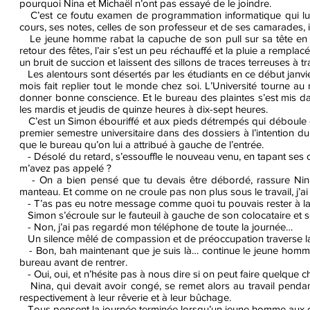
pourquoi Nina et Michaël n’ont pas essayé de le joindre.
C’est ce foutu examen de programmation informatique qui lui pr
cours, ses notes, celles de son professeur et de ses camarades, 
Le jeune homme rabat la capuche de son pull sur sa tête en so
retour des fêtes, l’air s’est un peu réchauffé et la pluie a remp
un bruit de succion et laissent des sillons de traces terreuses à t
Les alentours sont désertés par les étudiants en ce début janvier
mois fait replier tout le monde chez soi. L’Université tourne au 
donner bonne conscience. Et le bureau des plaintes s’est mis dan
les mardis et jeudis de quinze heures à dix-sept heures.
C’est un Simon ébouriffé et aux pieds détrempés qui déboule en
premier semestre universitaire dans des dossiers à l’intention du
que le bureau qu’on lui a attribué à gauche de l’entrée.
- Désolé du retard, s’essouffle le nouveau venu, en tapant ses c
m’avez pas appelé ?
- On a bien pensé que tu devais être débordé, rassure Nina,
manteau. Et comme on ne croule pas non plus sous le travail, j’
- T’as pas eu notre message comme quoi tu pouvais rester à la 
Simon s’écroule sur le fauteuil à gauche de son colocataire et s
- Non, j’ai pas regardé mon téléphone de toute la journée…
Un silence mêlé de compassion et de préoccupation traverse la
- Bon, bah maintenant que je suis là… continue le jeune homme
bureau avant de rentrer.
- Oui, oui, et n’hésite pas à nous dire si on peut faire quelque c
Nina, qui devait avoir congé, se remet alors au travail penda
respectivement à leur rêverie et à leur bûchage.
Tous pensent la journée terminée lorsqu’un jeune homme aux ch